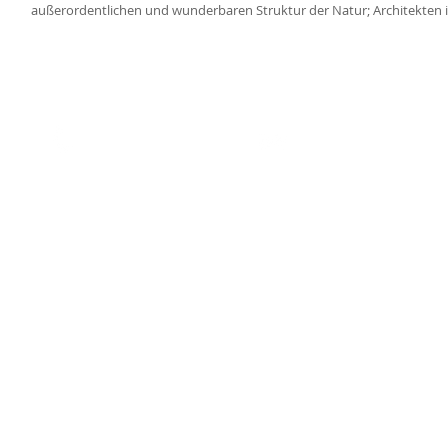
außerordentlichen und wunderbaren Struktur der Natur; Architekten i
K
ontakt
Anrufen
bauenmiterde@gmail
IT: 347 0147639
Südtirol